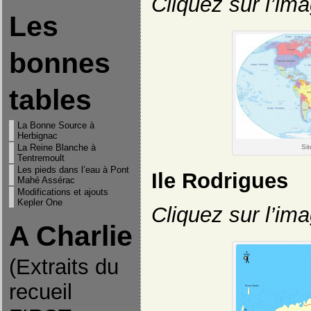
Cliquez sur l’im
Les
bonnes
tables
La Bonne Source à
Herbignac
La Reine Blanche à
Si
Tentremoult
Les pieds dans l’eau à Pont
Ile Rodrigues
Mahé Assérac
Modifications et ajouts
Kepler One
Cliquez sur l’im
A Charlie
(Extraits du
recueil
"On ne pourrait donc pas