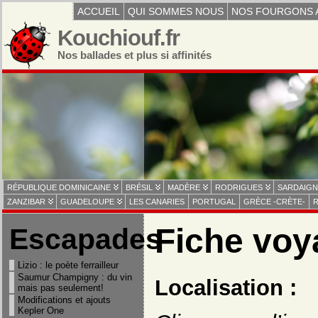
ACCUEIL
QUI SOMMES NOUS
NOS FOURGONS 
Kouchiouf.fr
Nos ballades et plus si affinités
RÉPUBLIQUE DOMINICAINE
BRÉSIL
MADÈRE
RODRIGUES
SARDAIGN
ZANZIBAR
GUADELOUPE
LES CANARIES
PORTUGAL
GRÈCE -CRÈTE-
R
Fiche voy
Escapades
Lizio : le poète ferrailleur
Saumur Champigny : du vin
Localisation :
mais pas seulement!
Modifications et ajouts
Kepler One