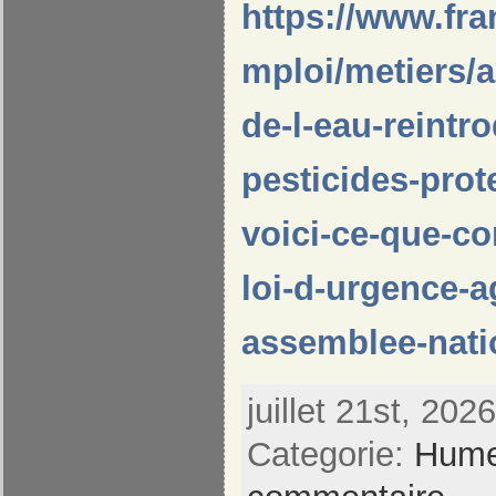
https://www.fra
mploi/metiers/a
de-l-eau-reintr
pesticides-prot
voici-ce-que-con
loi-d-urgence-a
assemblee-nati
juillet 21st, 202
Categorie:
Hume