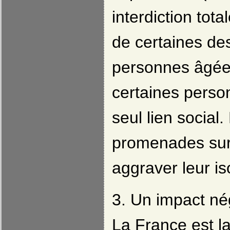
interdiction tota
de certaines des
personnes âgées
certaines person
seul lien social.
promenades sur 
aggraver leur i
3. Un impact nég
La France est l