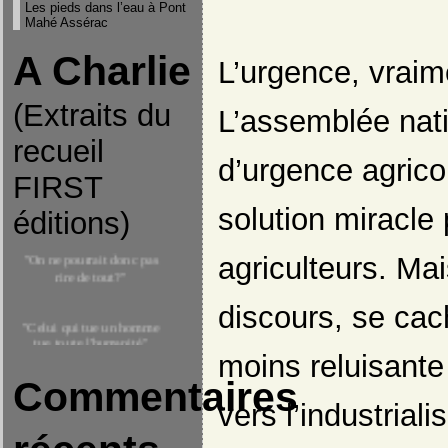
Les pieds dans l’eau à Pont
Mahé Assérac
A Charlie
L’urgence, vraim
(Extraits du
L’assemblée nati
recueil
d’urgence agrico
FIRST
solution miracle
éditions)
"On ne pourrait donc pas
agriculteurs. Mai
rire de tout?"
discours, se cac
"Celui qui tue un homme
tue toute l'humanité"
-Extrait du coran-
moins reluisante
Commentaires
"Je ne suis pas d'accord
vers l’industriali
avec ce que vous dites mais
je me battrais pour que
vous puissiez le dire"