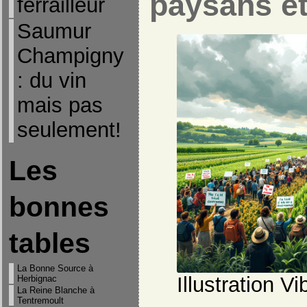
paysans et
ferrailleur
Saumur
Champigny
: du vin
mais pas
seulement!
Les
bonnes
tables
La Bonne Source à
Illustration Vi
Herbignac
La Reine Blanche à
Tentremoult