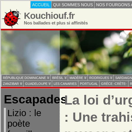
ACCUEIL
QUI SOMMES NOUS
NOS FOURGONS 
Kouchiouf.fr
Nos ballades et plus si affinités
RÉPUBLIQUE DOMINICAINE
BRÉSIL
MADÈRE
RODRIGUES
SARDAIGN
ZANZIBAR
GUADELOUPE
LES CANARIES
PORTUGAL
GRÈCE -CRÈTE-
R
Escapades
La loi d’u
Lizio : le
: Une trah
poète