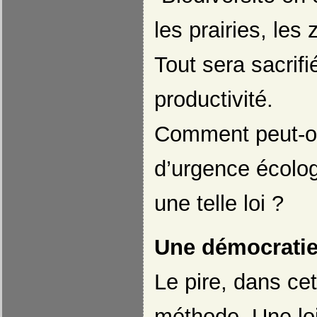
les prairies, le
Tout sera sacrifié
productivité.
Comment peut-on
d’urgence écolo
une telle loi ?
Une démocratie
Le pire, dans cett
méthode. Une loi