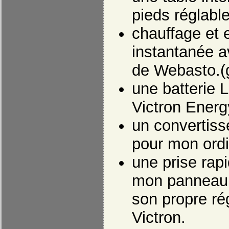
pieds réglabl
chauffage et
instantanée 
de Webasto.(g
une batterie 
Victron Energ
un convertis
pour mon ordi
une prise rap
mon panneau s
son propre ré
Victron.