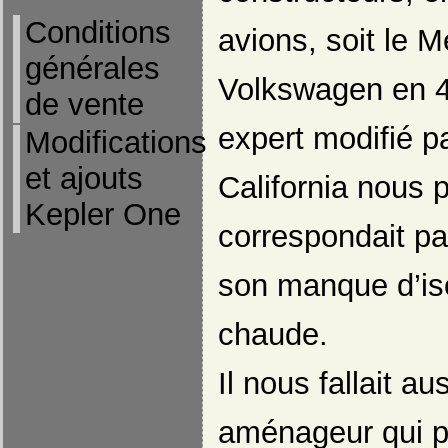
Conditions
avions, soit le 
générales
Volkswagen en 
de vente
expert modifié p
Modifications
et ajouts
California nous p
Kepler One
correspondait pa
son manque d’iso
chaude.
Il nous fallait au
aménageur qui pu