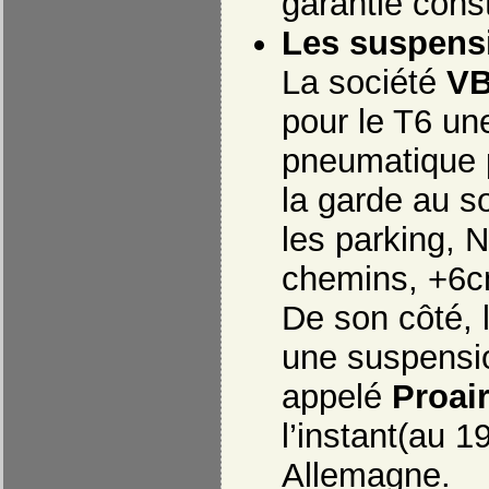
garantie const
Les suspens
La société
VB
pour le T6 un
pneumatique 
la garde au so
les parking, 
chemins, +6cm
De son côté, l
une suspensi
appelé
Proai
l’instant(au 1
Allemagne.