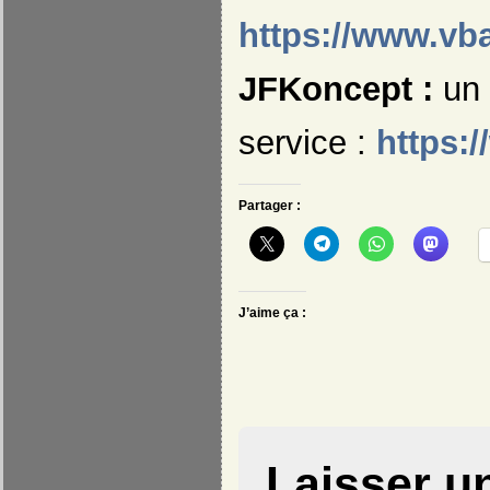
https://www.vb
JFKoncept :
un 
service :
https:/
Partager :
J’aime ça :
Laisser u