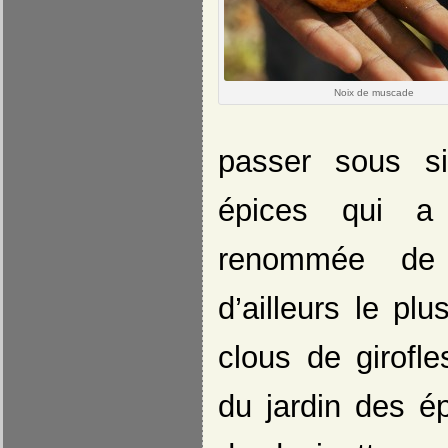
Noix de muscade
passer sous si
épices qui a 
renommée de l
d’ailleurs le pl
clous de girofl
du jardin des ép