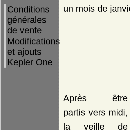
un mois de janvie
Conditions
générales
de vente
Modifications
et ajouts
Kepler One
Après être
partis vers midi,
la veille de