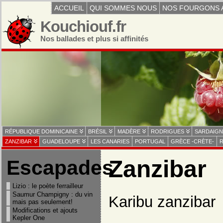
ACCUEIL
QUI SOMMES NOUS
NOS FOURGONS 
Kouchiouf.fr
Nos ballades et plus si affinités
RÉPUBLIQUE DOMINICAINE
BRÉSIL
MADÈRE
RODRIGUES
SARDAIGN
ZANZIBAR
GUADELOUPE
LES CANARIES
PORTUGAL
GRÈCE -CRÈTE-
R
Zanzibar
Escapades
Lizio : le poète ferrailleur
Saumur Champigny : du vin
Karibu zanzibar
mais pas seulement!
Modifications et ajouts
Kepler One