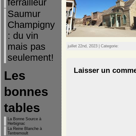
ferrailleur
Saumur
Champigny
: du vin
mais pas
juillet 22nd, 2023 | Categorie:
seulement!
Laisser un comme
Les
bonnes
tables
La Bonne Source à
Herbignac
La Reine Blanche à
Tentremoult