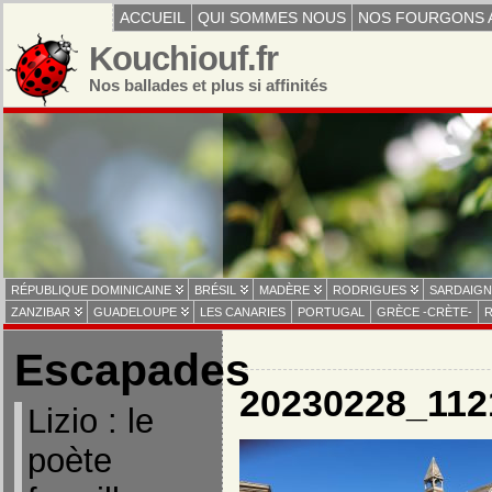
ACCUEIL
QUI SOMMES NOUS
NOS FOURGONS 
Kouchiouf.fr
Nos ballades et plus si affinités
RÉPUBLIQUE DOMINICAINE
BRÉSIL
MADÈRE
RODRIGUES
SARDAIGN
ZANZIBAR
GUADELOUPE
LES CANARIES
PORTUGAL
GRÈCE -CRÈTE-
R
Escapades
20230228_112
Lizio : le
poète