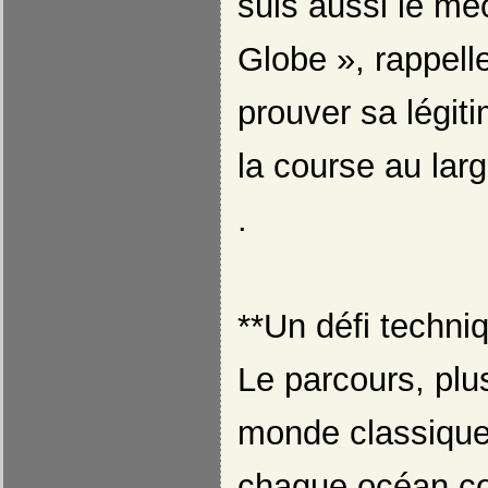
suis aussi le mec
Globe », rappelle
prouver sa légit
la course au lar
.
**Un défi techni
Le parcours, plu
monde classique
chaque océan con