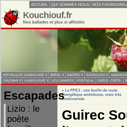
ACCUEIL
QUI SOMMES NOUS
NOS FOURGONS 
Kouchiouf.fr
Nos ballades et plus si affinités
RÉPUBLIQUE DOMINICAINE
BRÉSIL
MADÈRE
RODRIGUES
SARDAIGN
ZANZIBAR
GUADELOUPE
LES CANARIES
PORTUGAL
GRÈCE -CRÈTE-
R
«
La PPE3 : une feuille de route
Escapades
énergétique ambitieuse, mais très
controversée
Lizio : le
Guirec So
poète