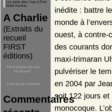
Les pieds dans l’eau à Pont
Mahé Assérac
inédite : battre 
A Charlie
monde à l’envers,
(Extraits du
ouest, à contre-
recueil
des courants do
FIRST
éditions)
maxi-trimaran Ul
"On ne pourrait donc pas
rire de tout?"
pulvériser le tem
"Celui qui tue un homme
en 2004 par Jea
tue toute l'humanité"
-Extrait du coran-
soit 122 jours e
Commentaires
"Je ne suis pas d'accord
monocoque. L’ob
avec ce que vous dites mais
je me battrais pour que