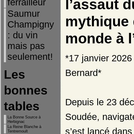
l’assaut d
ferrailleur
Saumur
mythique 
Champigny
: du vin
monde à l
mais pas
seulement!
*17 janvier 2026
Bernard*
Les
bonnes
Depuis le 23 dé
tables
Soudée, navigat
La Bonne Source à
Herbignac
La Reine Blanche à
s’est lancé dans
Tentremoult