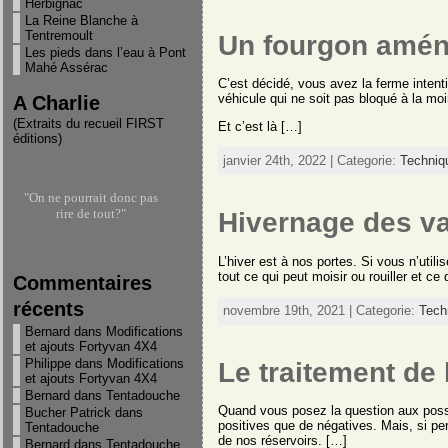
Herbignac
La Reine Blanche à
Tentremoult
Un fourgon amén
Les pieds dans l’eau à Pont
Mahé Assérac
C’est décidé, vous avez la ferme intent
A Charlie
véhicule qui ne soit pas bloqué à la moi
(Extraits du recueil FIRST
Et c’est là […]
éditions)
janvier 24th, 2022 | Categorie:
Techniq
"On ne pourrait donc pas
rire de tout?"
Hivernage des va
"Celui qui tue un homme
L’hiver est à nos portes. Si vous n’utili
tue toute l'humanité"
tout ce qui peut moisir ou rouiller et c
Commentaires
-Extrait du coran-
récents
novembre 19th, 2021 | Categorie:
Tech
Bernard
dans
Modifications
"Je ne suis pas d'accord
et ajouts Fortyvan 4X4
avec ce que vous dites mais
Philippe
dans
Modifications
Le traitement de 
je me battrais pour que
et ajouts Fortyvan 4X4
vous puissiez le dire"
Bernard
dans
Tentadouche
-Voltaire-
Quand vous posez la question aux poss
Bucher Patrick
dans
positives que de négatives. Mais, si pe
Tentadouche
de nos réservoirs. […]
Bernard
dans
Tentadouche