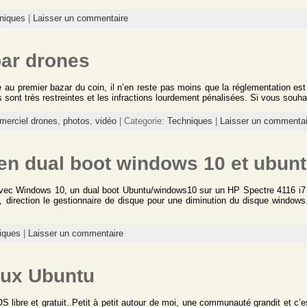
niques
|
Laisser un commentaire
par drones
u premier bazar du coin, il n’en reste pas moins que la réglementation est
s sont très restreintes et les infractions lourdement pénalisées. Si vous souha
imerciel drones
,
photos
,
vidéo
| Categorie:
Techniques
|
Laisser un commentai
en dual boot windows 10 et ubun
avec Windows 10, un dual boot Ubuntu/windows10 sur un HP Spectre 4116 i7 Sk
direction le gestionnaire de disque pour une diminution du disque windows. 
iques
|
Laisser un commentaire
nux Ubuntu
S libre et gratuit..Petit à petit autour de moi, une communauté grandit et c’e