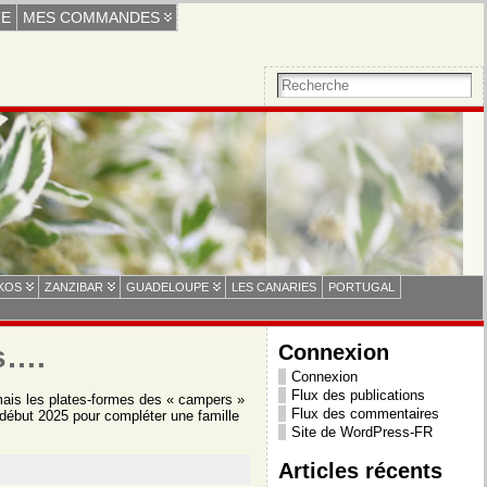
TE
MES COMMANDES
 KOS
ZANZIBAR
GUADELOUPE
LES CANARIES
PORTUGAL
Connexion
s….
Connexion
Flux des publications
 mais les plates-formes des « campers »
Flux des commentaires
 début 2025 pour compléter une famille
Site de WordPress-FR
Articles récents