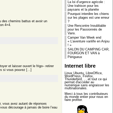
La loi d’urgence agricole :
Une trahison pour les
paysans et la planète
Pourquoi interdire les chiens
sur les plages est une erreur
u des chemins battus et avoir un
?
gon 4×4.
Une Rencontre Inoubliable
pour les Passionnés de
Vans.
Camper Van Week end
« L’aventure vanlife en Anjou
! »
SALON DU CAMPING CAR,
FOURGON ET VAN à
Périgueux
Internet libre
yer et laisser ouvert le frigo– retirer
 les si vous pouvez […]
Linux Ubuntu
,
LibreOffice
,
WordPress
,
Firefox
,
Thunderbird
, ....et tout ce qui
permet d'accéder au
numérique sans engraisser les
multinationales.
Merci à tous les contributeurs
du monde entier pour nous en
faire profiter.
r, vous avez autant de réponses
a vous décourage à jamais de boire l’eau