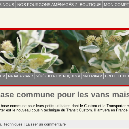
S NOUS
NOS FOURGONS AMÉNAGÉS
BOUTIQUE
MON COMP
E
MADAGASCAR
VÉNÉZUELA-LOS ROQUÈS
SRI LANKA
GRÈCE-ILE DE
base commune pour les vans mai
e base commune pour leurs petits utilitaires dont le Custom et le Transporter
orter est le nouveau cousin technique du Transit Custom. Il arrivera en France
s,
Techniques
|
Laisser un commentaire