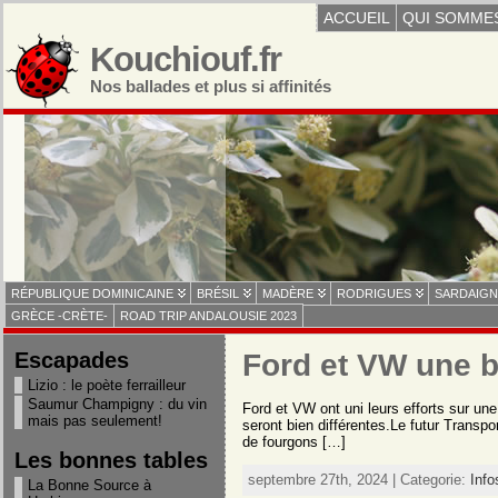
ACCUEIL
QUI SOMME
Kouchiouf.fr
Nos ballades et plus si affinités
RÉPUBLIQUE DOMINICAINE
BRÉSIL
MADÈRE
RODRIGUES
SARDAIGN
GRÈCE -CRÈTE-
ROAD TRIP ANDALOUSIE 2023
Escapades
Ford et VW une 
Lizio : le poète ferrailleur
Saumur Champigny : du vin
Ford et VW ont uni leurs efforts sur un
mais pas seulement!
seront bien différentes.Le futur Transp
de fourgons […]
Les bonnes tables
septembre 27th, 2024 | Categorie:
Info
La Bonne Source à