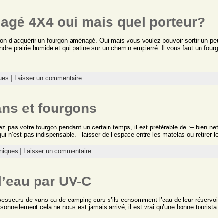
agé 4X4 oui mais quel porteur?
ion d’acquérir un fourgon aménagé. Oui mais vous voulez pouvoir sortir un pe
ndre prairie humide et qui patine sur un chemin empierré. Il vous faut un four
ues
|
Laisser un commentaire
ns et fourgons
sez pas votre fourgon pendant un certain temps, il est préférable de :– bien netto
e qui n’est pas indispensable.– laisser de l’espace entre les matelas ou retirer
niques
|
Laisser un commentaire
l’eau par UV-C
esseurs de vans ou de camping cars s’ils consomment l’eau de leur réservoi
rsonnellement cela ne nous est jamais arrivé, il est vrai qu’une bonne tourist