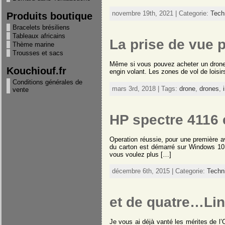
"Jamais nos minutes de
silence n'auront fait autant
novembre 19th, 2021 | Categorie:
Tech
Produits boutique
de bruit"
Bracelets brésiliens
Tableaux africains
La prise de vue 
Thème marine
"12 balles pour un hebdo
Trousses et sacs
de 4 pages c'est un peu
cher"
Même si vous pouvez acheter un drone a
Kouchiouf.fr
engin volant. Les zones de vol de loisir
Conditions générales de
mars 3rd, 2018 | Tags:
drone
,
drones
,
"Tuer des gens au nom d'un
vente
dieu, nom de dieu que c'est
con"
HP spectre 4116 
"Lorsque les pères
s'habituent à laisser faire les
Operation réussie, pour une première 
du carton est démarré sur Windows 10, 
enfants, lorsque les fils ne
vous voulez plus […]
tiennent plus compte de
leur parole, lorsque les
maitres tremblent devant
décembre 6th, 2015 | Categorie:
Techn
leurs élèves et préfèrent les
flatter, lorsque finalement
les jeunes méprisent les lois
et de quatre…Li
parce qu'ils ne
reconnaissent plus au
dessus d'eux l'autorité de
Je vous ai déjà vanté les mérites de l’O