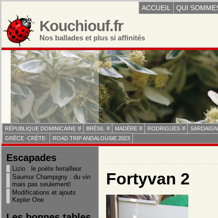
ACCUEIL
QUI SOMME
Kouchiouf.fr
Nos ballades et plus si affinités
RÉPUBLIQUE DOMINICAINE
BRÉSIL
MADÈRE
RODRIGUES
SARDAIGN
GRÈCE -CRÈTE-
ROAD TRIP ANDALOUSIE 2023
Escapades
Lizio : le poète ferrailleur
Fortyvan 2
Saumur Champigny : du vin
mais pas seulement!
Modifications et ajouts
Kepler One
Les bonnes tables