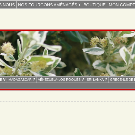
S NOUS
NOS FOURGONS AMÉNAGÉS
BOUTIQUE
MON COMP
E
MADAGASCAR
VÉNÉZUELA-LOS ROQUÈS
SRI LANKA
GRÈCE-ILE DE