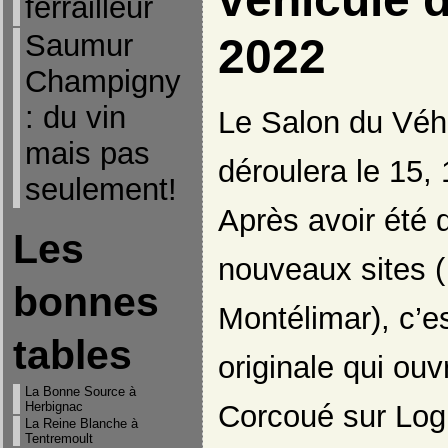
ferrailleur
Saumur
2022
Champigny
: du vin
Le Salon du Véh
mais pas
déroulera le 15, 
seulement!
Après avoir été 
Les
nouveaux sites (
bonnes
Montélimar), c’es
tables
originale qui ouv
La Bonne Source à
Corcoué sur Log
Herbignac
La Reine Blanche à
Tentremoult