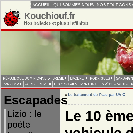
ACCUEIL
QUI SOMMES NOUS
NOS FOURGONS 
Kouchiouf.fr
Nos ballades et plus si affinités
RÉPUBLIQUE DOMINICAINE
BRÉSIL
MADÈRE
RODRIGUES
SARDAIGN
ZANZIBAR
GUADELOUPE
LES CANARIES
PORTUGAL
GRÈCE -CRÈTE-
R
«
Le traitement de l’eau par UV-C
Escapades
Le 10 ème
Lizio : le
poète
vehicule 