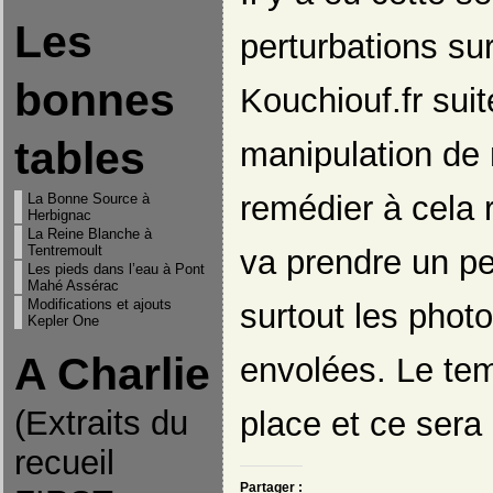
Les
perturbations sur
bonnes
Kouchiouf.fr suit
tables
manipulation de 
remédier à cela 
La Bonne Source à
Herbignac
La Reine Blanche à
Tentremoult
va prendre un p
Les pieds dans l’eau à Pont
Mahé Assérac
Modifications et ajouts
surtout les phot
Kepler One
A Charlie
envolées. Le tem
(Extraits du
place et ce sera 
recueil
Partager :
"On ne pourrait donc pas