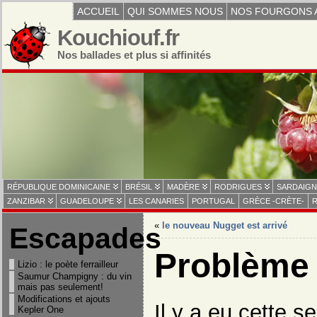
ACCUEIL
QUI SOMMES NOUS
NOS FOURGONS 
Kouchiouf.fr
Nos ballades et plus si affinités
RÉPUBLIQUE DOMINICAINE
BRÉSIL
MADÈRE
RODRIGUES
SARDAIGN
ZANZIBAR
GUADELOUPE
LES CANARIES
PORTUGAL
GRÈCE -CRÈTE-
R
«
le nouveau Nugget est arrivé
Escapades
Problème 
Lizio : le poète ferrailleur
Saumur Champigny : du vin
mais pas seulement!
Modifications et ajouts
Il y a eu cette 
Kepler One