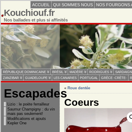
ACCUEIL
QUI SOMMES NOUS
NOS FOURGONS 
Kouchiouf.fr
Nos ballades et plus si affinités
RÉPUBLIQUE DOMINICAINE
BRÉSIL
MADÈRE
RODRIGUES
SARDAIGN
ZANZIBAR
GUADELOUPE
LES CANARIES
PORTUGAL
GRÈCE -CRÈTE-
R
«
Roue dentée
Escapades
Coeurs
Lizio : le poète ferrailleur
Saumur Champigny : du vin
mais pas seulement!
Modifications et ajouts
Kepler One