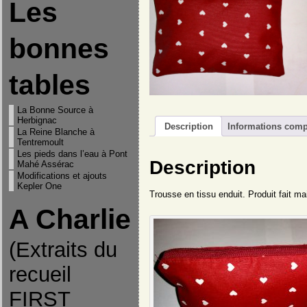
Les
bonnes
tables
La Bonne Source à
Herbignac
Description
Informations comp
La Reine Blanche à
Tentremoult
Les pieds dans l’eau à Pont
Description
Mahé Assérac
Modifications et ajouts
Kepler One
Trousse en tissu enduit. Produit fait ma
A Charlie
(Extraits du
recueil
FIRST
"On ne pourrait donc pas