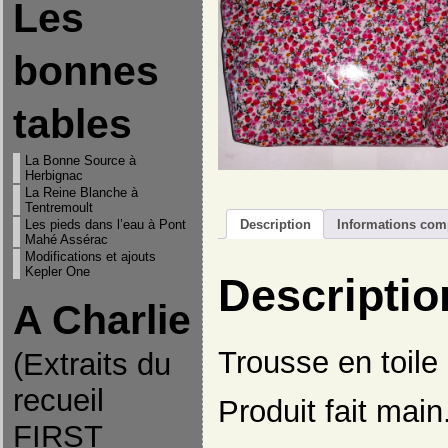
Les
bonnes
tables
La Bonne Source à
Herbignac
La Reine Blanche à
Tentremoult
Description
Informations com
Les pieds dans l’eau à Pont
Mahé Assérac
Modifications et ajouts
Kepler One
Descriptio
A Charlie
Trousse en toile
(Extraits du
recueil
Produit fait main
FIRST