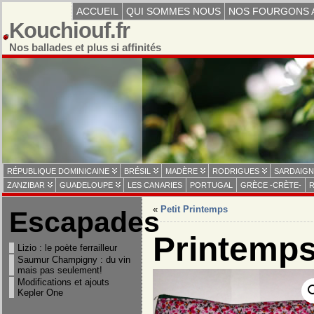
ACCUEIL
QUI SOMMES NOUS
NOS FOURGONS 
Kouchiouf.fr
Nos ballades et plus si affinités
RÉPUBLIQUE DOMINICAINE
BRÉSIL
MADÈRE
RODRIGUES
SARDAIGN
ZANZIBAR
GUADELOUPE
LES CANARIES
PORTUGAL
GRÈCE -CRÈTE-
R
«
Petit Printemps
Escapades
Printemp
Lizio : le poète ferrailleur
Saumur Champigny : du vin
mais pas seulement!
Modifications et ajouts
Kepler One