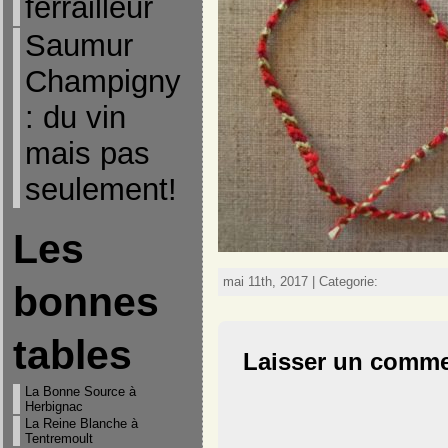
ferrailleur
Saumur
Champigny
: du vin
mais pas
seulement!
Les
mai 11th, 2017 | Categorie:
bonnes
tables
Laisser un comme
La Bonne Source à
Herbignac
La Reine Blanche à
Tentremoult