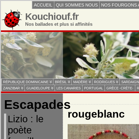
ACCUEIL
QUI SOMMES NOUS
NOS FOURGONS 
Kouchiouf.fr
Nos ballades et plus si affinités
RÉPUBLIQUE DOMINICAINE
BRÉSIL
MADÈRE
RODRIGUES
SARDAIGN
ZANZIBAR
GUADELOUPE
LES CANARIES
PORTUGAL
GRÈCE -CRÈTE-
R
Escapades
rougeblanc
Lizio : le
poète