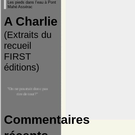
Les pieds dans l’eau à Pont
Mahé Assérac
A Charlie
(Extraits du
recueil
FIRST
éditions)
"On ne pourrait donc pas
rire de tout?"
"Celui qui tue un homme
tue toute l'humanité"
Commentaires
-Extrait du coran-
"Je ne suis pas d'accord