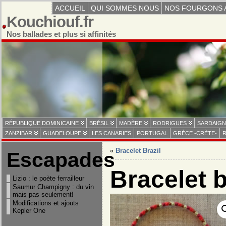
ACCUEIL
QUI SOMMES NOUS
NOS FOURGONS 
Kouchiouf.fr
Nos ballades et plus si affinités
RÉPUBLIQUE DOMINICAINE
BRÉSIL
MADÈRE
RODRIGUES
SARDAIGN
ZANZIBAR
GUADELOUPE
LES CANARIES
PORTUGAL
GRÈCE -CRÈTE-
R
«
Bracelet Brazil
Escapades
Bracelet b
Lizio : le poète ferrailleur
Saumur Champigny : du vin
mais pas seulement!
Modifications et ajouts
Kepler One