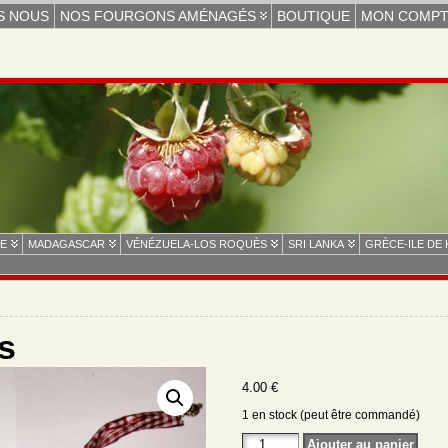
S NOUS
NOS FOURGONS AMÉNAGÉS
BOUTIQUE
MON COMP
E
MADAGASCAR
VÉNÉZUELA-LOS ROQUÈS
SRI LANKA
GRÈCE-ILE DE
s
4.00
€
1 en stock (peut être commandé)
quantité
Ajouter au panier