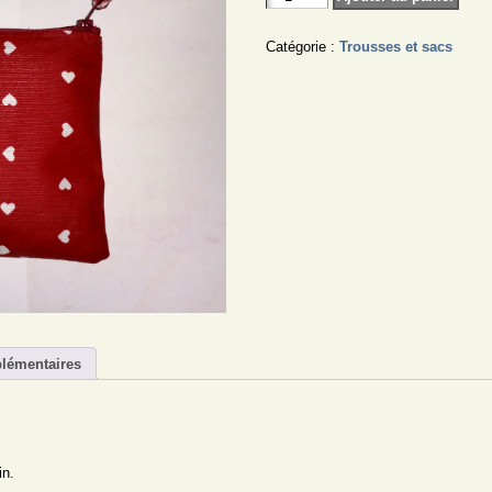
de
Grands
Coeurs
Catégorie :
Trousses et sacs
lémentaires
in.