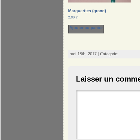
parce qu'ils ne
reconnaissent plus au
dessus d'eux l'autorité de
Marguerites (grand)
rien ni personne, alors c'est
2.00
€
là en toute beauté et en
toute jeunesse le début de
Ajouter au panier
la tyrannie..."
-Platon- 3ème siècle av JC
"La liberté consiste à
mai 18th, 2017 | Categorie:
pouvoir faire tout ce qui ne
nuit pas à autrui"
-Déclaration des droits de
l'homme et du citoyens-
Laisser un comme
"Le rire est le propre de
l'homme et le sale du
terroriste"
"Eh, du con, éduquons!"
"Les dessins sont des mots
qui rigolent"