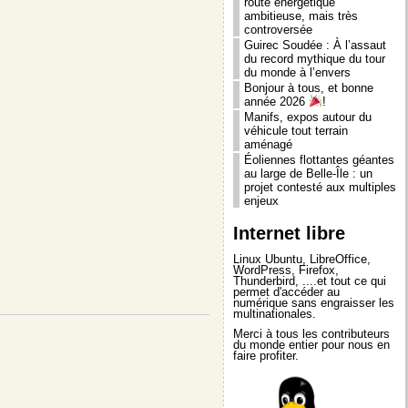
route énergétique
ambitieuse, mais très
controversée
Guirec Soudée : À l’assaut
du record mythique du tour
du monde à l’envers
Bonjour à tous, et bonne
année 2026
!
Manifs, expos autour du
véhicule tout terrain
aménagé
Éoliennes flottantes géantes
au large de Belle-Île : un
projet contesté aux multiples
enjeux
Internet libre
Linux Ubuntu
,
LibreOffice
,
WordPress
,
Firefox
,
Thunderbird
, ....et tout ce qui
permet d'accéder au
numérique sans engraisser les
multinationales.
Merci à tous les contributeurs
du monde entier pour nous en
faire profiter.