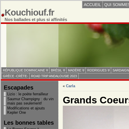
ACCUEIL
QUI SOMME
Kouchiouf.fr
Nos ballades et plus si affinités
RÉPUBLIQUE DOMINICAINE
BRÉSIL
MADÈRE
RODRIGUES
SARDAIGN
GRÈCE -CRÈTE-
ROAD TRIP ANDALOUSIE 2023
«
Carla
Escapades
Lizio : le poète ferrailleur
Grands Coeur
Saumur Champigny : du vin
mais pas seulement!
Modifications et ajouts
Kepler One
Les bonnes tables