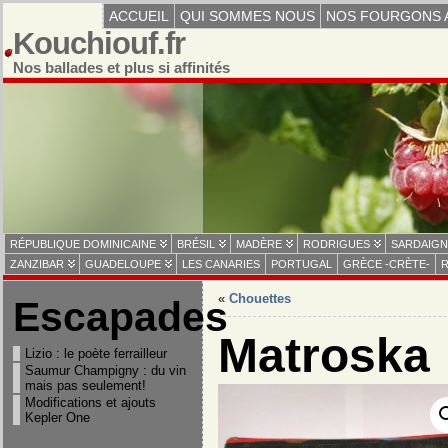
ACCUEIL
QUI SOMMES NOUS
NOS FOURGONS 
Kouchiouf.fr
Nos ballades et plus si affinités
RÉPUBLIQUE DOMINICAINE
BRÉSIL
MADÈRE
RODRIGUES
SARDAIGN
ZANZIBAR
GUADELOUPE
LES CANARIES
PORTUGAL
GRÈCE -CRÈTE-
R
«
Chouettes
Escapades
Matroska
Lizio : le poète ferrailleur
Saumur Champigny : du vin
mais pas seulement!
Modifications et ajouts
Kepler One