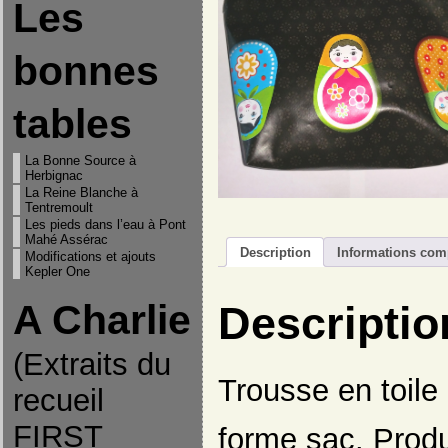
Les
bonnes
tables
La Bonne Source à
Herbignac
La Reine Blanche à
Tentremoult
Les pieds dans l’eau à Pont
Mahé Assérac
Description
Informations com
Modifications et ajouts
Kepler One
A Charlie
Descriptio
(Extraits du
Trousse en toile
recueil
FIRST
forme sac. Produi