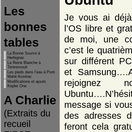
Les
Je vous ai déjà
bonnes
l’OS libre et grat
de moi, une c
tables
c’est le quatriè
La Bonne Source à
Herbignac
sur différent P
La Reine Blanche à
Tentremoult
et Samsung….Al
Les pieds dans l’eau à Pont
Mahé Assérac
rejoignez 
Modifications et ajouts
Kepler One
Ubuntu….N’hés
A Charlie
message si vous 
(Extraits du
des adresses d’
"On ne pourrait donc pas
rire de tout?"
recueil
feront cela grat