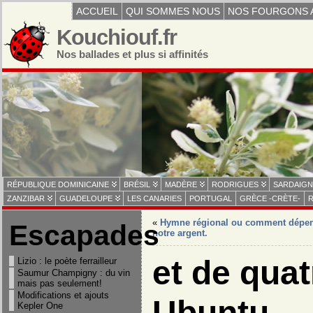
ACCUEIL
QUI SOMMES NOUS
NOS FOURGONS 
Kouchiouf.fr
Nos ballades et plus si affinités
RÉPUBLIQUE DOMINICAINE
BRÉSIL
MADÈRE
RODRIGUES
SARDAIGN
ZANZIBAR
GUADELOUPE
LES CANARIES
PORTUGAL
GRÈCE -CRÈTE-
R
«
Hymne régional ou comment dépe
Escapades
notre argent.
et de qua
Lizio : le poète ferrailleur
Saumur Champigny : du vin
mais pas seulement!
Modifications et ajouts
Ubuntu
Kepler One